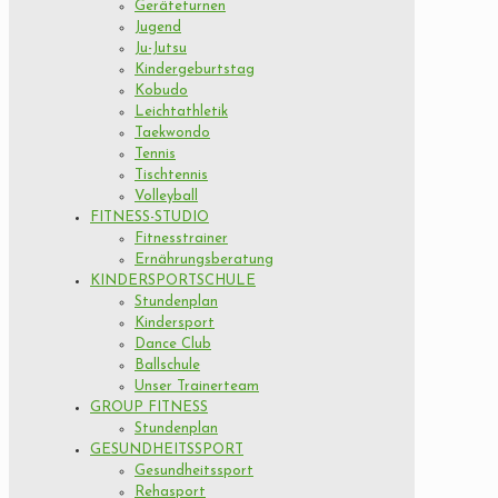
Geräteturnen
Jugend
Ju-Jutsu
Kindergeburtstag
Kobudo
Leichtathletik
Taekwondo
Tennis
Tischtennis
Volleyball
FITNESS-STUDIO
Fitnesstrainer
Ernährungsberatung
KINDERSPORTSCHULE
Stundenplan
Kindersport
Dance Club
Ballschule
Unser Trainerteam
GROUP FITNESS
Stundenplan
GESUNDHEITSSPORT
Gesundheitssport
Rehasport