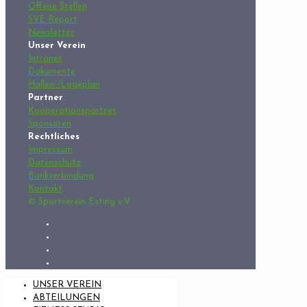
Offene Stellen
SVE Report
Newsletter
Unser Verein
Intranet
Dokumente
Hallen-/Lageplan
Partner
Kooperationspartner
Sponsoren
Rechtliches
Impressum
Datenschutz
Bankverbindung
Kontakt
© Sportverein Esting e.V.
UNSER VEREIN
ABTEILUNGEN