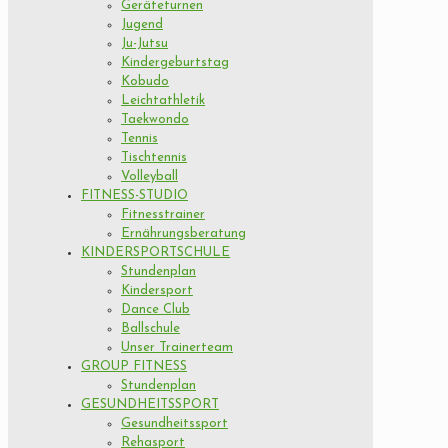
Geräteturnen
Jugend
Ju-Jutsu
Kindergeburtstag
Kobudo
Leichtathletik
Taekwondo
Tennis
Tischtennis
Volleyball
FITNESS-STUDIO
Fitnesstrainer
Ernährungsberatung
KINDERSPORTSCHULE
Stundenplan
Kindersport
Dance Club
Ballschule
Unser Trainerteam
GROUP FITNESS
Stundenplan
GESUNDHEITSSPORT
Gesundheitssport
Rehasport