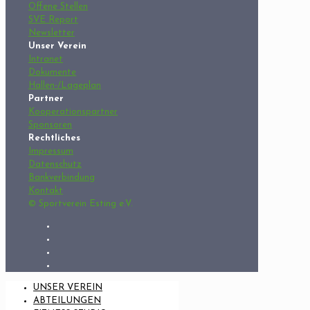
Offene Stellen
SVE Report
Newsletter
Unser Verein
Intranet
Dokumente
Hallen-/Lageplan
Partner
Kooperationspartner
Sponsoren
Rechtliches
Impressum
Datenschutz
Bankverbindung
Kontakt
© Sportverein Esting e.V.
UNSER VEREIN
ABTEILUNGEN