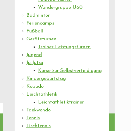
Wandergruppe Ü60
Badminton
Feriencamps
Fußball
Geräteturnen
Trainer Leistungsturnen
Jugend
Ju-Jutsu
Kurse zur Selbstverteidigung
Kindergeburtstag
Kobudo
Leichtathletik
Leichtathletiktrainer
Taekwondo
Tennis
Tischtennis