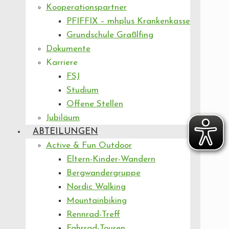
Kooperationspartner
PFIFFIX – mhplus Krankenkasse
Grundschule Graßlfing
Dokumente
Karriere
FSJ
Studium
Offene Stellen
Jubiläum
ABTEILUNGEN
Active & Fun Outdoor
Eltern-Kinder-Wandern
Bergwandergruppe
Nordic Walking
Mountainbiking
Rennrad-Treff
Fahrrad-Touren