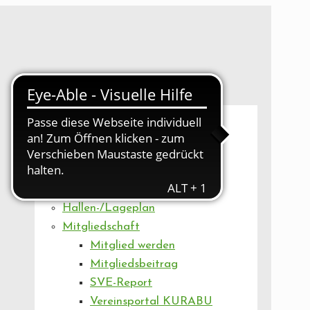
UNSER VEREIN
Mitgliederversammlung
Artikel
Vorstand
Geschäftsstelle
Vereinsentwicklung
Hallen-/Lageplan
Mitgliedschaft
Mitglied werden
Mitgliedsbeitrag
SVE-Report
Vereinsportal KURABU