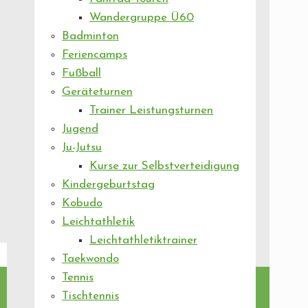
Wandergruppe Ü60
Badminton
Feriencamps
Fußball
Geräteturnen
Trainer Leistungsturnen
Jugend
Ju-Jutsu
Kurse zur Selbstverteidigung
Kindergeburtstag
Kobudo
Leichtathletik
Leichtathletiktrainer
Taekwondo
Tennis
Tischtennis