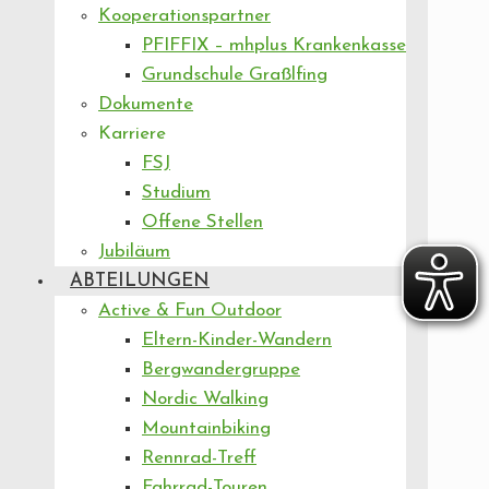
Kooperationspartner
PFIFFIX – mhplus Krankenkasse
Grundschule Graßlfing
Dokumente
Karriere
FSJ
Studium
Offene Stellen
Jubiläum
ABTEILUNGEN
Active & Fun Outdoor
Eltern-Kinder-Wandern
Bergwandergruppe
Nordic Walking
Mountainbiking
Rennrad-Treff
Fahrrad-Touren