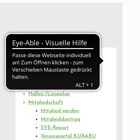
UNSER VEREIN
Mitgliederversammlung
Artikel
Vorstand
Geschäftsstelle
Vereinsentwicklung
Hallen-/Lageplan
Mitgliedschaft
Mitglied werden
Mitgliedsbeitrag
SVE-Report
Vereinsportal KURABU