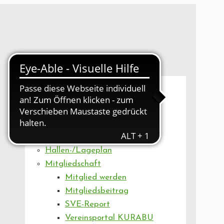
UNSER VEREIN
Mitgliederversammlung
Artikel
Vorstand
Geschäftsstelle
Vereinsentwicklung
Hallen-/Lageplan
Mitgliedschaft
Mitglied werden
Mitgliedsbeitrag
SVE-Report
Vereinsportal KURABU