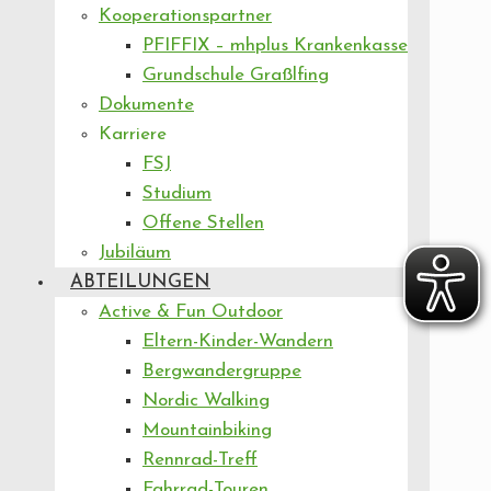
Kooperationspartner
PFIFFIX – mhplus Krankenkasse
Grundschule Graßlfing
Dokumente
Karriere
FSJ
Studium
Offene Stellen
Jubiläum
ABTEILUNGEN
Active & Fun Outdoor
Eltern-Kinder-Wandern
Bergwandergruppe
Nordic Walking
Mountainbiking
Rennrad-Treff
Fahrrad-Touren