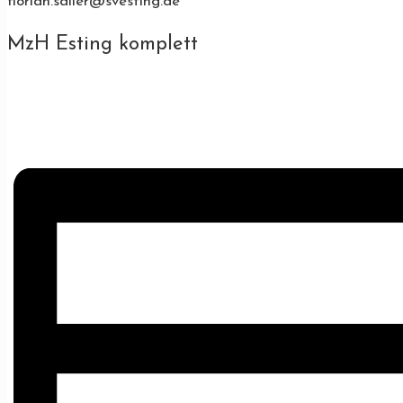
florian.saller@svesting.de
MzH Esting komplett