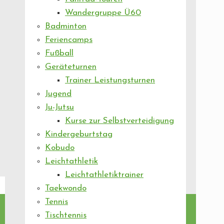
Wandergruppe Ü60
Badminton
Feriencamps
Fußball
Geräteturnen
Trainer Leistungsturnen
Jugend
Ju-Jutsu
Kurse zur Selbstverteidigung
Kindergeburtstag
Kobudo
Leichtathletik
Leichtathletiktrainer
Taekwondo
Tennis
Tischtennis