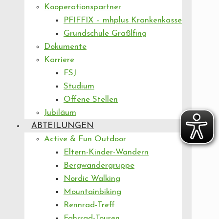
Kooperationspartner
PFIFFIX – mhplus Krankenkasse
Grundschule Graßlfing
Dokumente
Karriere
FSJ
Studium
Offene Stellen
Jubiläum
ABTEILUNGEN
Active & Fun Outdoor
Eltern-Kinder-Wandern
Bergwandergruppe
Nordic Walking
Mountainbiking
Rennrad-Treff
Fahrrad-Touren