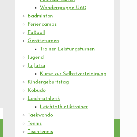
Wandergruppe Ü60
Badminton
Feriencamps
Fußball
Geräteturnen
Trainer Leistungsturnen
Jugend
Ju-Jutsu
Kurse zur Selbstverteidigung
Kindergeburtstag
Kobudo
Leichtathletik
Leichtathletiktrainer
Taekwondo
Tennis
Tischtennis