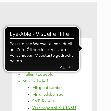
UNSER VEREIN
Mitgliederversammlung
Artikel
Vorstand
Geschäftsstelle
Vereinsentwicklung
Hallen-/Lageplan
Mitgliedschaft
Mitglied werden
Mitgliedsbeitrag
SVE-Report
Vereinsportal KURABU