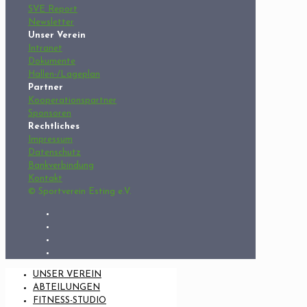
SVE Report
Newsletter
Unser Verein
Intranet
Dokumente
Hallen-/Lageplan
Partner
Kooperationspartner
Sponsoren
Rechtliches
Impressum
Datenschutz
Bankverbindung
Kontakt
© Sportverein Esting e.V.
UNSER VEREIN
ABTEILUNGEN
FITNESS-STUDIO