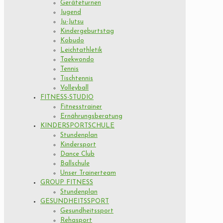
Geräteturnen
Jugend
Ju-Jutsu
Kindergeburtstag
Kobudo
Leichtathletik
Taekwondo
Tennis
Tischtennis
Volleyball
FITNESS-STUDIO
Fitnesstrainer
Ernährungsberatung
KINDERSPORTSCHULE
Stundenplan
Kindersport
Dance Club
Ballschule
Unser Trainerteam
GROUP FITNESS
Stundenplan
GESUNDHEITSSPORT
Gesundheitssport
Rehasport