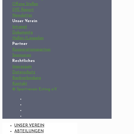
Offene Stellen
SVE Report
Newsletter
Unser Verein
Intranet
Dokumente
Hallen-/Lageplan
Partner
Kooperationspartner
Sponsoren
Rechtliches
Impressum
Datenschutz
Bankverbindung
Kontakt
© Sportverein Esting e.V.
UNSER VEREIN
ABTEILUNGEN