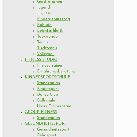
Geräteturnen
Jugend
Ju-Jutsu
Kindergeburtstag
Kobudo
Leichtathletik
Taekwondo
Tennis
Tischtennis
Volleyball
FITNESS-STUDIO
Fitnesstrainer
Ernährungsberatung
KINDERSPORTSCHULE
Stundenplan
Kindersport
Dance Club
Ballschule
Unser Trainerteam
GROUP FITNESS
Stundenplan
GESUNDHEITSSPORT
Gesundheitssport
Rehasport