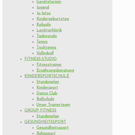
Geräteturnen
Jugend
Ju-Jutsu
Kindergeburtstag
Kobudo
Leichtathletik
Taekwondo
Tennis
Tischtennis
Volleyball
FITNESS-STUDIO
Fitnesstrainer
Ernährungsberatung
KINDERSPORTSCHULE
Stundenplan
Kindersport
Dance Club
Ballschule
Unser Trainerteam
GROUP FITNESS
Stundenplan
GESUNDHEITSSPORT
Gesundheitssport
Rehasport