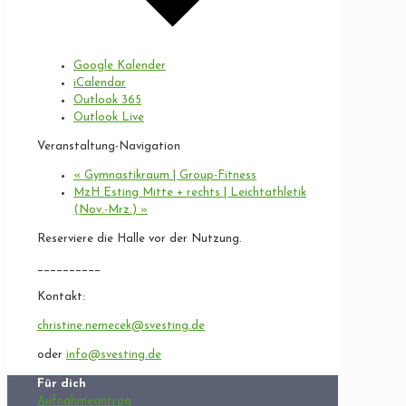
Google Kalender
iCalendar
Outlook 365
Outlook Live
Veranstaltung-Navigation
«
Gymnastikraum | Group-Fitness
MzH Esting Mitte + rechts | Leichtathletik
(Nov.-Mrz.)
»
Reserviere die Halle vor der Nutzung.
__________
Kontakt:
christine.nemecek@svesting.de
oder
info@svesting.de
Für dich
Aufnahmeantrag