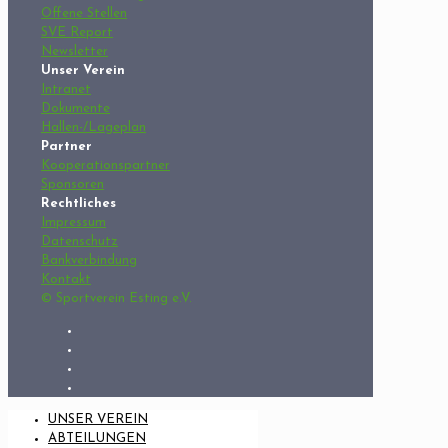
Offene Stellen
SVE Report
Newsletter
Unser Verein
Intranet
Dokumente
Hallen-/Lageplan
Partner
Kooperationspartner
Sponsoren
Rechtliches
Impressum
Datenschutz
Bankverbindung
Kontakt
© Sportverein Esting e.V.
UNSER VEREIN
ABTEILUNGEN