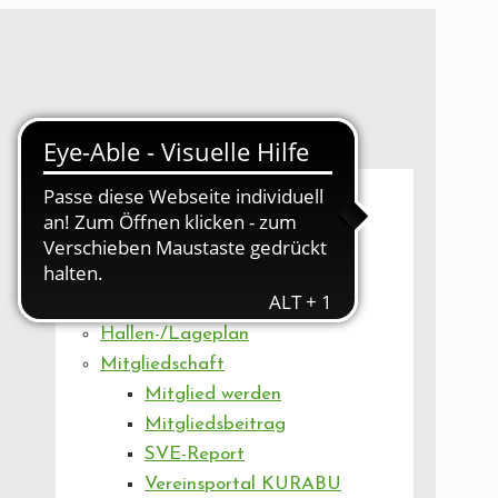
UNSER VEREIN
Mitgliederversammlung
Artikel
Vorstand
Geschäftsstelle
Vereinsentwicklung
Hallen-/Lageplan
Mitgliedschaft
Mitglied werden
Mitgliedsbeitrag
SVE-Report
Vereinsportal KURABU