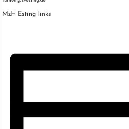
turnen@svesting.de
MzH Esting links