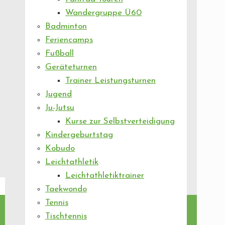
Wandergruppe Ü60
Badminton
Feriencamps
Fußball
Geräteturnen
Trainer Leistungsturnen
Jugend
Ju-Jutsu
Kurse zur Selbstverteidigung
Kindergeburtstag
Kobudo
Leichtathletik
Leichtathletiktrainer
Taekwondo
Tennis
Tischtennis