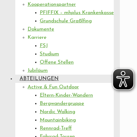
Kooperationspartner
PFIFFIX – mhplus Krankenkasse
Grundschule Graßlfing
Dokumente
Karriere
FSJ
Studium
Offene Stellen
Jubiläum
ABTEILUNGEN
Active & Fun Outdoor
Eltern-Kinder-Wandern
Bergwandergruppe
Nordic Walking
Mountainbiking
Rennrad-Treff
Fahrrad-Touren