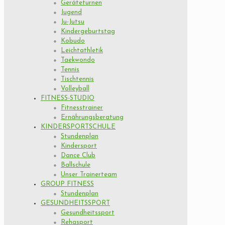
Geräteturnen
Jugend
Ju-Jutsu
Kindergeburtstag
Kobudo
Leichtathletik
Taekwondo
Tennis
Tischtennis
Volleyball
FITNESS-STUDIO
Fitnesstrainer
Ernährungsberatung
KINDERSPORTSCHULE
Stundenplan
Kindersport
Dance Club
Ballschule
Unser Trainerteam
GROUP FITNESS
Stundenplan
GESUNDHEITSSPORT
Gesundheitssport
Rehasport