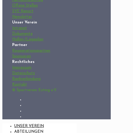
Offene Stellen
SVE Report
Newsletter
Unser Verein
Intranet
Dokumente
Hallen-/Lageplan
Partner
Kooperationspartner
Sponsoren
Rechtliches
Impressum
Datenschutz
Bankverbindung
Kontakt
© Sportverein Esting e.V.
UNSER VEREIN
ABTEILUNGEN