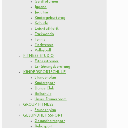
Geräteturnen
Jugend
Ju-Jutsu
Kindergeburtstag
Kobudo
Leichtathletik
Taekwondo
Tennis
Tischtennis
Volleyball
FITNESS-STUDIO
Fitnesstrainer
Ernährungsberatung
KINDERSPORTSCHULE
Stundenplan
Kindersport
Dance Club
Ballschule
Unser Trainerteam
GROUP FITNESS
Stundenplan
GESUNDHEITSSPORT
Gesundheitssport
Rehasport