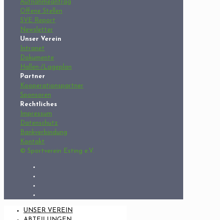
Aufnahmeantrag
Offene Stellen
SVE Report
Newsletter
Unser Verein
Intranet
Dokumente
Hallen-/Lageplan
Partner
Kooperationspartner
Sponsoren
Rechtliches
Impressum
Datenschutz
Bankverbindung
Kontakt
© Sportverein Esting e.V.
UNSER VEREIN
ABTEILUNGEN