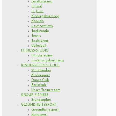
Geräteturnen
Jugend
Ju-Jutsu
Kindergeburtstag
Kobudo
Leichtathletik
Taekwondo
Tennis
Tischtennis
Volleyball
FITNESS-STUDIO
Fitnesstrainer
Ernährungsberatung
KINDERSPORTSCHULE
Stundenplan
Kindersport
Dance Club
Ballschule
Unser Trainerteam
GROUP FITNESS
Stundenplan
GESUNDHEITSSPORT
Gesundheitssport
Rehasport