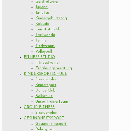
Geräteturnen
Jugend
Ju-Jutsu
Kindergeburtstag
Kobudo
Leichtathletik
Taekwondo
Tennis
Tischtennis
Volleyball
FITNESS-STUDIO
Fitnesstrainer
Ernährungsberatung
KINDERSPORTSCHULE
Stundenplan
Kindersport
Dance Club
Ballschule
Unser Trainerteam
GROUP FITNESS
Stundenplan
GESUNDHEITSSPORT
Gesundheitssport
Rehasport