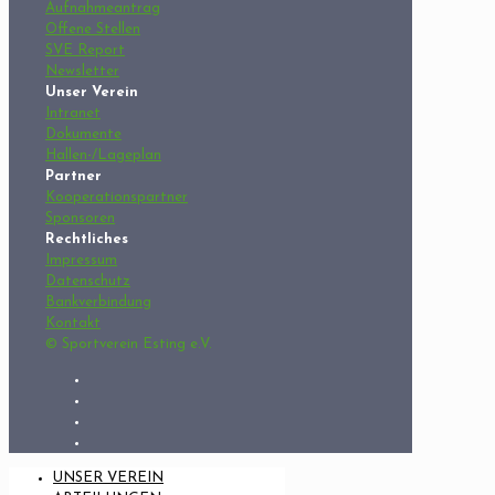
Aufnahmeantrag
Offene Stellen
SVE Report
Newsletter
Unser Verein
Intranet
Dokumente
Hallen-/Lageplan
Partner
Kooperationspartner
Sponsoren
Rechtliches
Impressum
Datenschutz
Bankverbindung
Kontakt
© Sportverein Esting e.V.
UNSER VEREIN