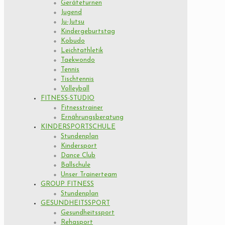
Geräteturnen
Jugend
Ju-Jutsu
Kindergeburtstag
Kobudo
Leichtathletik
Taekwondo
Tennis
Tischtennis
Volleyball
FITNESS-STUDIO
Fitnesstrainer
Ernährungsberatung
KINDERSPORTSCHULE
Stundenplan
Kindersport
Dance Club
Ballschule
Unser Trainerteam
GROUP FITNESS
Stundenplan
GESUNDHEITSSPORT
Gesundheitssport
Rehasport