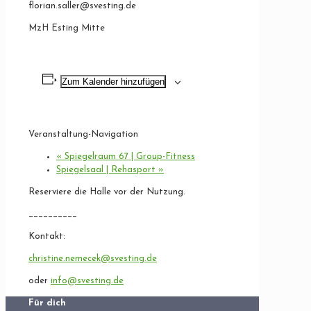
florian.saller@svesting.de
MzH Esting Mitte
Zum Kalender hinzufügen
Veranstaltung-Navigation
«
Spiegelraum 67 | Group-Fitness
Spiegelsaal | Rehasport
»
Reserviere die Halle vor der Nutzung.
__________
Kontakt:
christine.nemecek@svesting.de
oder
info@svesting.de
Für dich