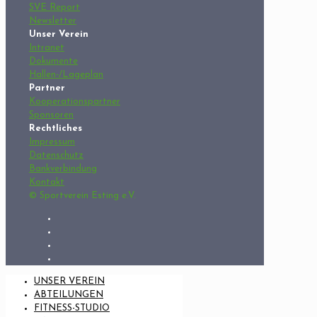
SVE Report
Newsletter
Unser Verein
Intranet
Dokumente
Hallen-/Lageplan
Partner
Kooperationspartner
Sponsoren
Rechtliches
Impressum
Datenschutz
Bankverbindung
Kontakt
© Sportverein Esting e.V.
UNSER VEREIN
ABTEILUNGEN
FITNESS-STUDIO