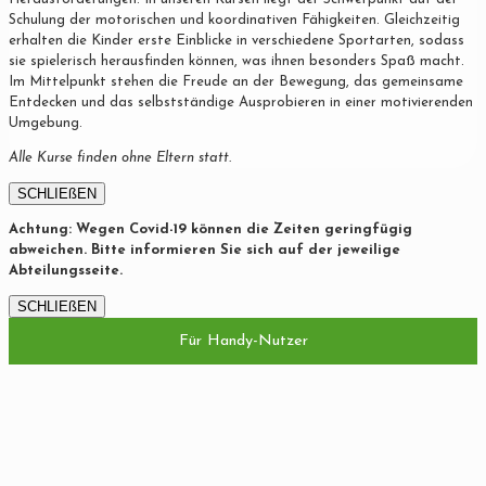
Schulung der motorischen und koordinativen Fähigkeiten. Gleichzeitig
erhalten die Kinder erste Einblicke in verschiedene Sportarten, sodass
sie spielerisch herausfinden können, was ihnen besonders Spaß macht.
Im Mittelpunkt stehen die Freude an der Bewegung, das gemeinsame
Entdecken und das selbstständige Ausprobieren in einer motivierenden
Umgebung.
Alle Kurse finden ohne Eltern statt.
SCHLIEßEN
Achtung: Wegen Covid-19 können die Zeiten geringfügig
abweichen. Bitte informieren Sie sich auf der jeweilige
Abteilungsseite.
SCHLIEßEN
Für Handy-Nutzer