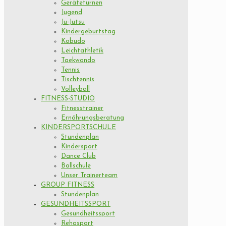
Geräteturnen
Jugend
Ju-Jutsu
Kindergeburtstag
Kobudo
Leichtathletik
Taekwondo
Tennis
Tischtennis
Volleyball
FITNESS-STUDIO
Fitnesstrainer
Ernährungsberatung
KINDERSPORTSCHULE
Stundenplan
Kindersport
Dance Club
Ballschule
Unser Trainerteam
GROUP FITNESS
Stundenplan
GESUNDHEITSSPORT
Gesundheitssport
Rehasport