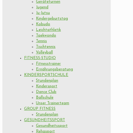
Geräteturnen
Jugend
Ju-Jutsu
Kindergeburtstag
Kobudo
Leichtathletik
Taekwondo
Tennis
Tischtennis
Volleyball
FITNESS-STUDIO
Fitnesstrainer
Ernährungsberatung
KINDERSPORTSCHULE
Stundenplan
Kindersport
Dance Club
Ballschule
Unser Trainerteam
GROUP FITNESS
Stundenplan
GESUNDHEITSSPORT
Gesundheitssport
Rehasport