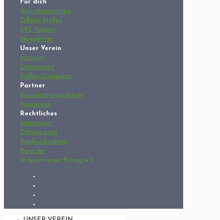
Für dich
Aufnahmeantrag
Offene Stellen
SVE Report
Newsletter
Unser Verein
Intranet
Dokumente
Hallen-/Lageplan
Partner
Kooperationspartner
Sponsoren
Rechtliches
Impressum
Datenschutz
Bankverbindung
Kontakt
© Sportverein Esting e.V.
UNSER VEREIN