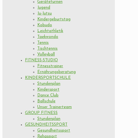
Geräteturnen
Jugend
Ju-Jutsu
Kindergeburtstag
Kobudo
Leichtathletik
Taekwondo
Tennis
Tischtennis
Volleyball
FITNESS-STUDIO
Fitnesstrainer
Ernährungsberatung
KINDERSPORTSCHULE
Stundenplan
Kindersport
Dance Club
Ballschule
Unser Trainerteam
GROUP FITNESS
Stundenplan
GESUNDHEITSSPORT
Gesundheitssport
Rehasport