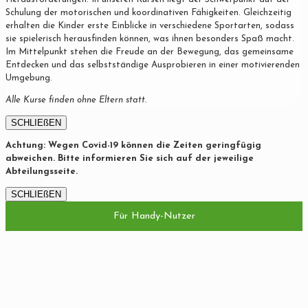
Schulung der motorischen und koordinativen Fähigkeiten. Gleichzeitig
erhalten die Kinder erste Einblicke in verschiedene Sportarten, sodass
sie spielerisch herausfinden können, was ihnen besonders Spaß macht.
Im Mittelpunkt stehen die Freude an der Bewegung, das gemeinsame
Entdecken und das selbstständige Ausprobieren in einer motivierenden
Umgebung.
Alle Kurse finden ohne Eltern statt.
SCHLIEßEN
Achtung: Wegen Covid-19 können die Zeiten geringfügig
abweichen. Bitte informieren Sie sich auf der jeweilige
Abteilungsseite.
SCHLIEßEN
Für Handy-Nutzer