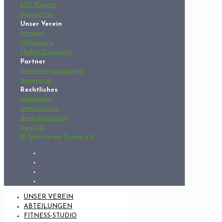
SVE Report
Newsletter
Unser Verein
Intranet
Dokumente
Hallen-/Lageplan
Partner
Kooperationspartner
Sponsoren
Rechtliches
Impressum
Datenschutz
Bankverbindung
Kontakt
© Sportverein Esting e.V.
UNSER VEREIN
ABTEILUNGEN
FITNESS-STUDIO