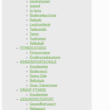
Geräteturnen
Jugend
Ju-Jutsu
Kindergeburtstag
Kobudo
Leichtathletik
Taekwondo
Tennis
Tischtennis
Volleyball
FITNESS-STUDIO
Fitnesstrainer
Ernährungsberatung
KINDERSPORTSCHULE
Stundenplan
Kindersport
Dance Club
Ballschule
Unser Trainerteam
GROUP FITNESS
Stundenplan
GESUNDHEITSSPORT
Gesundheitssport
Rehasport