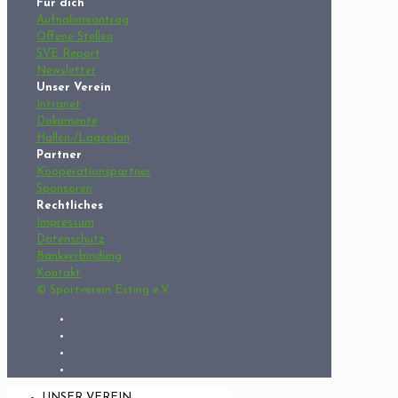
Für dich
Aufnahmeantrag
Offene Stellen
SVE Report
Newsletter
Unser Verein
Intranet
Dokumente
Hallen-/Lageplan
Partner
Kooperationspartner
Sponsoren
Rechtliches
Impressum
Datenschutz
Bankverbindung
Kontakt
© Sportverein Esting e.V.
UNSER VEREIN