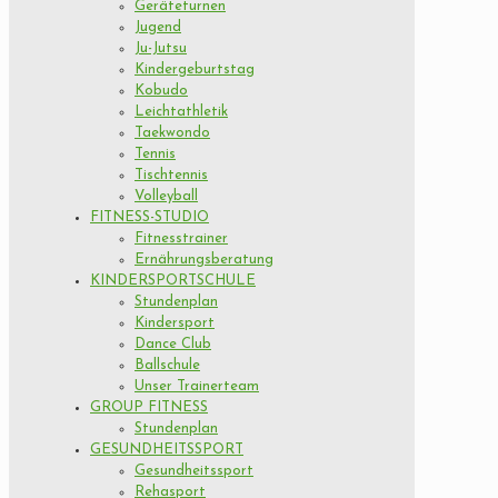
Geräteturnen
Jugend
Ju-Jutsu
Kindergeburtstag
Kobudo
Leichtathletik
Taekwondo
Tennis
Tischtennis
Volleyball
FITNESS-STUDIO
Fitnesstrainer
Ernährungsberatung
KINDERSPORTSCHULE
Stundenplan
Kindersport
Dance Club
Ballschule
Unser Trainerteam
GROUP FITNESS
Stundenplan
GESUNDHEITSSPORT
Gesundheitssport
Rehasport