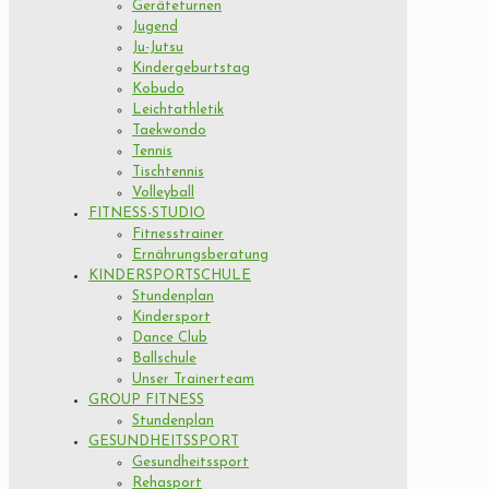
Geräteturnen
Jugend
Ju-Jutsu
Kindergeburtstag
Kobudo
Leichtathletik
Taekwondo
Tennis
Tischtennis
Volleyball
FITNESS-STUDIO
Fitnesstrainer
Ernährungsberatung
KINDERSPORTSCHULE
Stundenplan
Kindersport
Dance Club
Ballschule
Unser Trainerteam
GROUP FITNESS
Stundenplan
GESUNDHEITSSPORT
Gesundheitssport
Rehasport