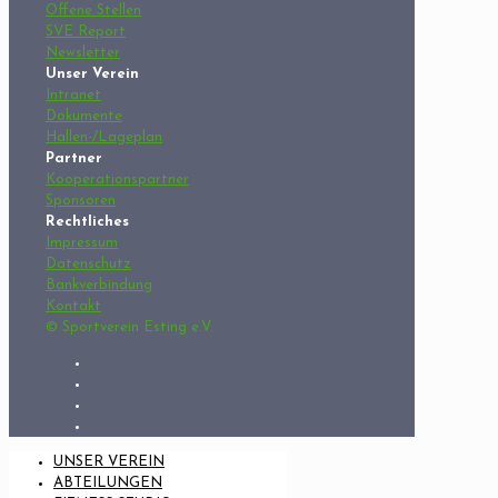
Offene Stellen
SVE Report
Newsletter
Unser Verein
Intranet
Dokumente
Hallen-/Lageplan
Partner
Kooperationspartner
Sponsoren
Rechtliches
Impressum
Datenschutz
Bankverbindung
Kontakt
© Sportverein Esting e.V.
UNSER VEREIN
ABTEILUNGEN