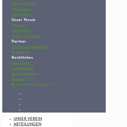
Offene Stellen
SVE Report
Newsletter
Unser Verein
Intranet
Dokumente
Hallen-/Lageplan
Partner
Kooperationspartner
Sponsoren
Rechtliches
Impressum
Datenschutz
Bankverbindung
Kontakt
© Sportverein Esting e.V.
UNSER VEREIN
ABTEILUNGEN