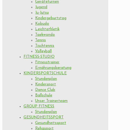
Geräteturnen
Jugend
Ju-Jutsu
Kindergeburtstag
Kobudo
Leichtathletik
Taekwondo
Tennis
Tischtennis
Volleyball
FITNESS-STUDIO
Fitnesstrainer
Ernährungsberatung
KINDERSPORTSCHULE
Stundenplan
Kindersport
Dance Club
Ballschule
Unser Trainerteam
GROUP FITNESS
Stundenplan
GESUNDHEITSSPORT
Gesundheitssport
Rehasport