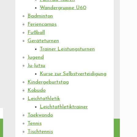
Wandergruppe Ü60
Badminton
Feriencamps
Fußball
Geräteturnen
Trainer Leistungsturnen
Jugend
Ju-Jutsu
Kurse zur Selbstverteidigung
Kindergeburtstag
Kobudo
Leichtathletik
Leichtathletiktrainer
Taekwondo
Tennis
Tischtennis