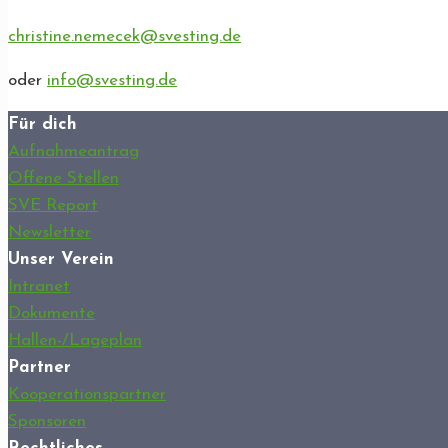
christine.nemecek@svesting.de
oder
info@svesting.de
Für dich
Aufnahmeantrag
Offene Stellen
SVE Report
Newsletter
Unser Verein
Intranet
Dokumente
Hallen-/Lageplan
Partner
Kooperationspartner
Sponsoren