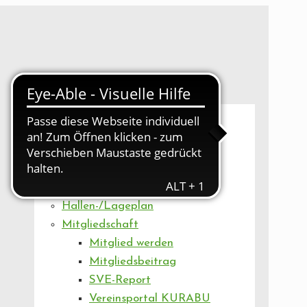
UNSER VEREIN
Mitgliederversammlung
Artikel
Vorstand
Geschäftsstelle
Vereinsentwicklung
Hallen-/Lageplan
Mitgliedschaft
Mitglied werden
Mitgliedsbeitrag
SVE-Report
Vereinsportal KURABU