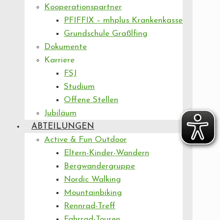
Kooperationspartner
PFIFFIX – mhplus Krankenkasse
Grundschule Graßlfing
Dokumente
Karriere
FSJ
Studium
Offene Stellen
Jubiläum
ABTEILUNGEN
Active & Fun Outdoor
Eltern-Kinder-Wandern
Bergwandergruppe
Nordic Walking
Mountainbiking
Rennrad-Treff
Fahrrad-Touren