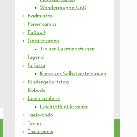
Wandergruppe Ü60
Badminton
Feriencamps
Fußball
Geräteturnen
Trainer Leistungsturnen
Jugend
Ju-Jutsu
Kurse zur Selbstverteidigung
Kindergeburtstag
Kobudo
Leichtathletik
Leichtathletiktrainer
Taekwondo
Tennis
Tischtennis