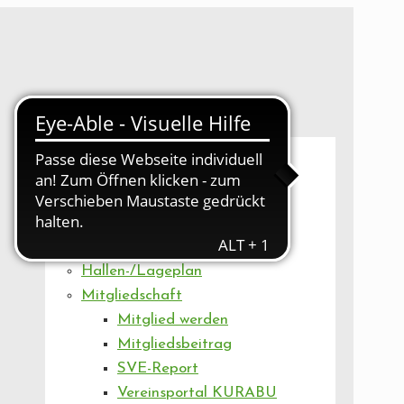
UNSER VEREIN
Mitgliederversammlung
Artikel
Vorstand
Geschäftsstelle
Vereinsentwicklung
Hallen-/Lageplan
Mitgliedschaft
Mitglied werden
Mitgliedsbeitrag
SVE-Report
Vereinsportal KURABU