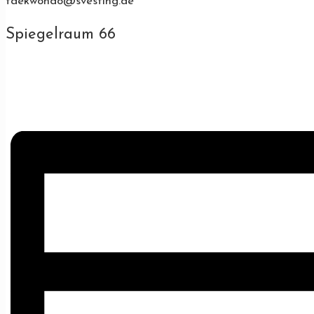
taekwondo@svesting.de
Spiegelraum 66