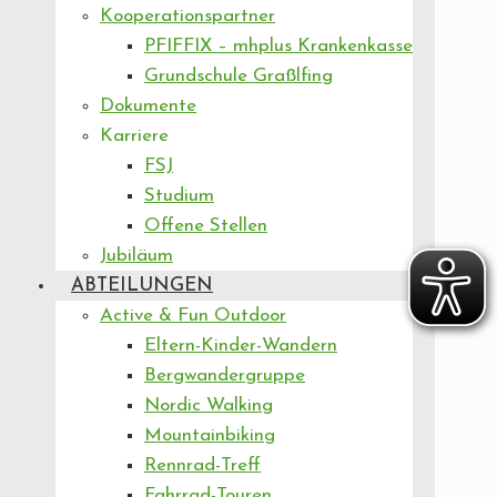
Kooperationspartner
PFIFFIX – mhplus Krankenkasse
Grundschule Graßlfing
Dokumente
Karriere
FSJ
Studium
Offene Stellen
Jubiläum
ABTEILUNGEN
Active & Fun Outdoor
Eltern-Kinder-Wandern
Bergwandergruppe
Nordic Walking
Mountainbiking
Rennrad-Treff
Fahrrad-Touren