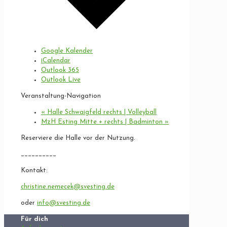
Google Kalender
iCalendar
Outlook 365
Outlook Live
Veranstaltung-Navigation
«
Halle Schwaigfeld rechts | Volleyball
MzH Esting Mitte + rechts | Badminton
»
Reserviere die Halle vor der Nutzung.
__________
Kontakt:
christine.nemecek@svesting.de
oder
info@svesting.de
Für dich