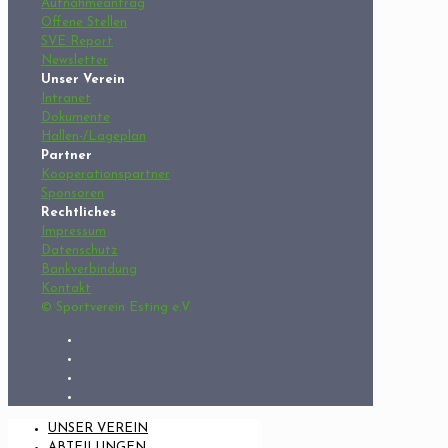
Aufnahmeantrag
Offene Stellen
SVE Report
Newsletter
Unser Verein
Intranet
Dokumente
Hallen-/Lageplan
Partner
Kooperationspartner
Sponsoren
Rechtliches
Impressum
Datenschutz
Bankverbindung
Kontakt
© Sportverein Esting e.V.
UNSER VEREIN
ABTEILUNGEN