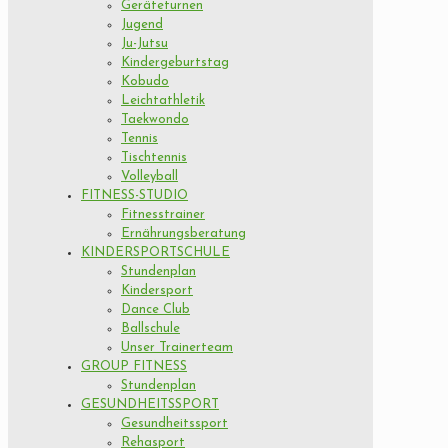
Geräteturnen
Jugend
Ju-Jutsu
Kindergeburtstag
Kobudo
Leichtathletik
Taekwondo
Tennis
Tischtennis
Volleyball
FITNESS-STUDIO
Fitnesstrainer
Ernährungsberatung
KINDERSPORTSCHULE
Stundenplan
Kindersport
Dance Club
Ballschule
Unser Trainerteam
GROUP FITNESS
Stundenplan
GESUNDHEITSSPORT
Gesundheitssport
Rehasport