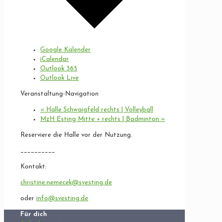
Google Kalender
iCalendar
Outlook 365
Outlook Live
Veranstaltung-Navigation
«
Halle Schwaigfeld rechts | Volleyball
MzH Esting Mitte + rechts | Badminton
»
Reserviere die Halle vor der Nutzung.
__________
Kontakt:
christine.nemecek@svesting.de
oder
info@svesting.de
Für dich