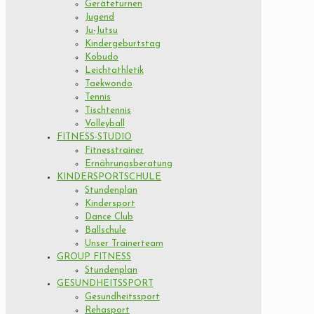
Geräteturnen
Jugend
Ju-Jutsu
Kindergeburtstag
Kobudo
Leichtathletik
Taekwondo
Tennis
Tischtennis
Volleyball
FITNESS-STUDIO
Fitnesstrainer
Ernährungsberatung
KINDERSPORTSCHULE
Stundenplan
Kindersport
Dance Club
Ballschule
Unser Trainerteam
GROUP FITNESS
Stundenplan
GESUNDHEITSSPORT
Gesundheitssport
Rehasport