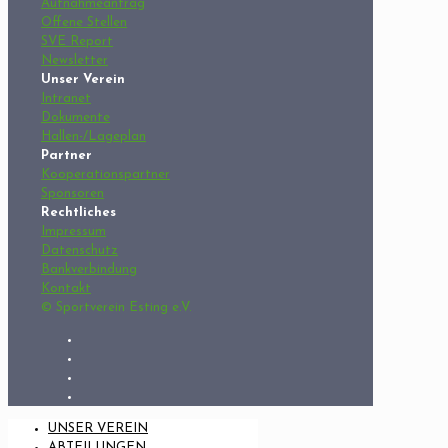
Aufnahmeantrag
Offene Stellen
SVE Report
Newsletter
Unser Verein
Intranet
Dokumente
Hallen-/Lageplan
Partner
Kooperationspartner
Sponsoren
Rechtliches
Impressum
Datenschutz
Bankverbindung
Kontakt
© Sportverein Esting e.V.
UNSER VEREIN
ABTEILUNGEN