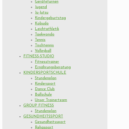
Geräteturnen
Jugend
Ju-Jutsu
Kindergeburtstag
Kobudo
Leichtathletik
Taekwondo
Tennis
Tischtennis
Volleyball
FITNESS-STUDIO
Fitnesstrainer
Ernährungsberatung
KINDERSPORTSCHULE
Stundenplan
Kindersport
Dance Club
Ballschule
Unser Trainerteam
GROUP FITNESS
Stundenplan
GESUNDHEITSSPORT
Gesundheitssport
Rehasport