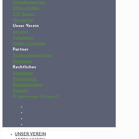
Aufnahmeantrag
Offene Stellen
SVE Report
Newsletter
Unser Verein
Intranet
Dokumente
Hallen-/Lageplan
Partner
Kooperationspartner
Sponsoren
Rechtliches
Impressum
Datenschutz
Bankverbindung
Kontakt
© Sportverein Esting e.V.
UNSER VEREIN