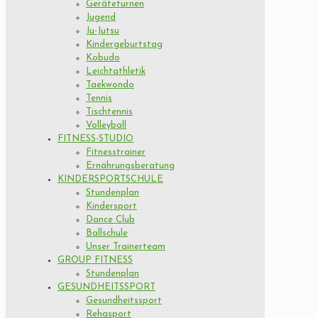
Geräteturnen
Jugend
Ju-Jutsu
Kindergeburtstag
Kobudo
Leichtathletik
Taekwondo
Tennis
Tischtennis
Volleyball
FITNESS-STUDIO
Fitnesstrainer
Ernährungsberatung
KINDERSPORTSCHULE
Stundenplan
Kindersport
Dance Club
Ballschule
Unser Trainerteam
GROUP FITNESS
Stundenplan
GESUNDHEITSSPORT
Gesundheitssport
Rehasport