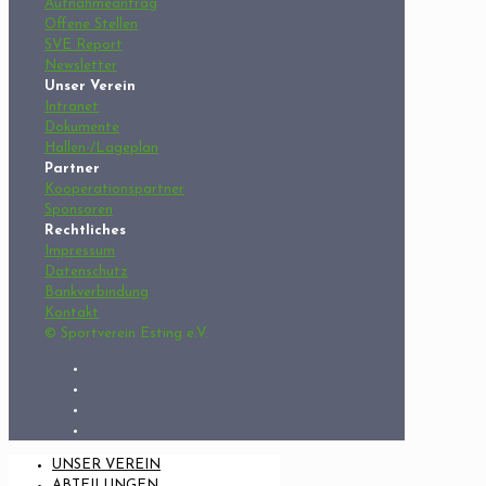
Aufnahmeantrag
Offene Stellen
SVE Report
Newsletter
Unser Verein
Intranet
Dokumente
Hallen-/Lageplan
Partner
Kooperationspartner
Sponsoren
Rechtliches
Impressum
Datenschutz
Bankverbindung
Kontakt
© Sportverein Esting e.V.
UNSER VEREIN
ABTEILUNGEN