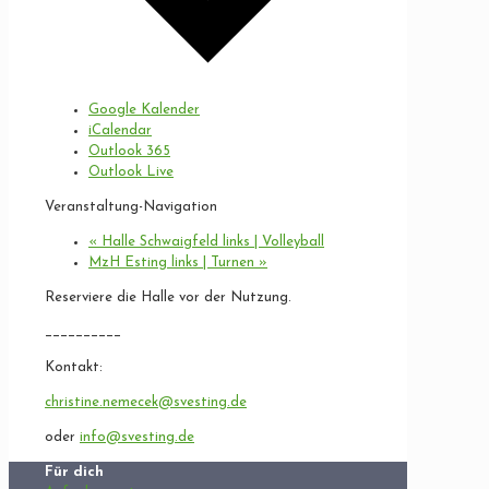
Google Kalender
iCalendar
Outlook 365
Outlook Live
Veranstaltung-Navigation
«
Halle Schwaigfeld links | Volleyball
MzH Esting links | Turnen
»
Reserviere die Halle vor der Nutzung.
__________
Kontakt:
christine.nemecek@svesting.de
oder
info@svesting.de
Für dich