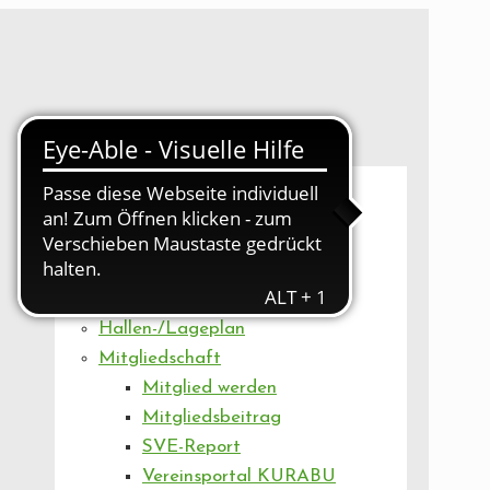
UNSER VEREIN
Mitgliederversammlung
Artikel
Vorstand
Geschäftsstelle
Vereinsentwicklung
Hallen-/Lageplan
Mitgliedschaft
Mitglied werden
Mitgliedsbeitrag
SVE-Report
Vereinsportal KURABU