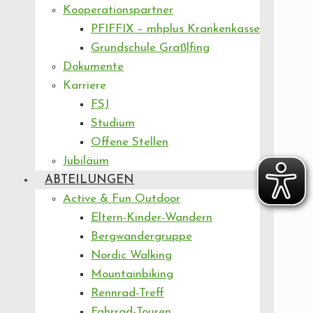
Kooperationspartner
PFIFFIX – mhplus Krankenkasse
Grundschule Graßlfing
Dokumente
Karriere
FSJ
Studium
Offene Stellen
Jubiläum
ABTEILUNGEN
Active & Fun Outdoor
Eltern-Kinder-Wandern
Bergwandergruppe
Nordic Walking
Mountainbiking
Rennrad-Treff
Fahrrad-Touren