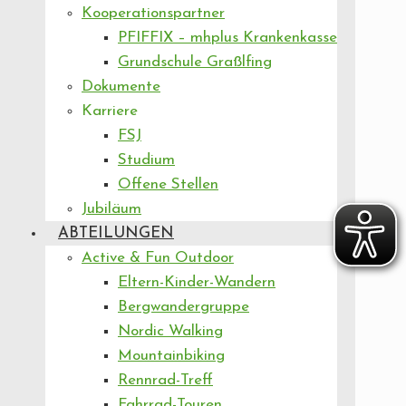
Kooperationspartner
PFIFFIX – mhplus Krankenkasse
Grundschule Graßlfing
Dokumente
Karriere
FSJ
Studium
Offene Stellen
Jubiläum
ABTEILUNGEN
Active & Fun Outdoor
Eltern-Kinder-Wandern
Bergwandergruppe
Nordic Walking
Mountainbiking
Rennrad-Treff
Fahrrad-Touren