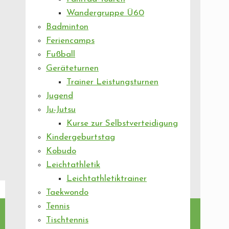
Wandergruppe Ü60
Badminton
Feriencamps
Fußball
Geräteturnen
Trainer Leistungsturnen
Jugend
Ju-Jutsu
Kurse zur Selbstverteidigung
Kindergeburtstag
Kobudo
Leichtathletik
Leichtathletiktrainer
Taekwondo
Tennis
Tischtennis