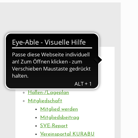
UNSER VEREIN
Mitgliederversammlung
Artikel
Vorstand
Geschäftsstelle
Vereinsentwicklung
Hallen-/Lageplan
Mitgliedschaft
Mitglied werden
Mitgliedsbeitrag
SVE-Report
Vereinsportal KURABU