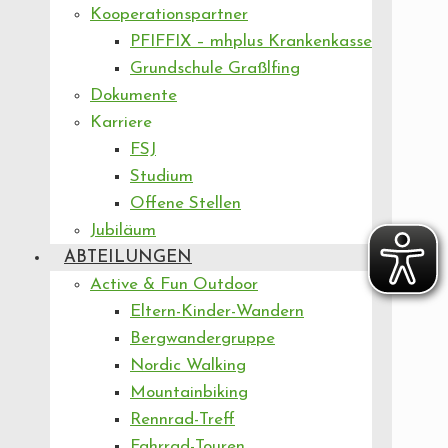
Kooperationspartner
PFIFFIX – mhplus Krankenkasse
Grundschule Graßlfing
Dokumente
Karriere
FSJ
Studium
Offene Stellen
Jubiläum
ABTEILUNGEN
Active & Fun Outdoor
Eltern-Kinder-Wandern
Bergwandergruppe
Nordic Walking
Mountainbiking
Rennrad-Treff
Fahrrad-Touren