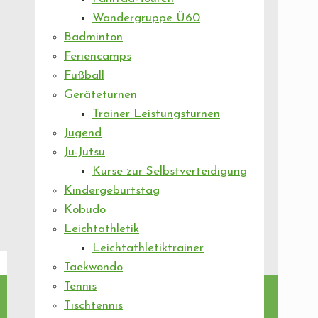
Wandergruppe Ü60
Badminton
Feriencamps
Fußball
Geräteturnen
Trainer Leistungsturnen
Jugend
Ju-Jutsu
Kurse zur Selbstverteidigung
Kindergeburtstag
Kobudo
Leichtathletik
Leichtathletiktrainer
Taekwondo
Tennis
Tischtennis