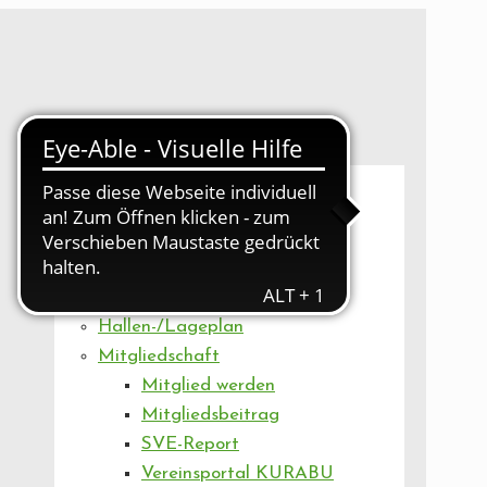
UNSER VEREIN
Mitgliederversammlung
Artikel
Vorstand
Geschäftsstelle
Vereinsentwicklung
Hallen-/Lageplan
Mitgliedschaft
Mitglied werden
Mitgliedsbeitrag
SVE-Report
Vereinsportal KURABU