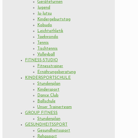
Geräteturnen
Jugend
Ju-Jutsu
Kindergeburtstag
Kobudo
Leichtathletik
Taekwondo
Tennis
Tischtennis
Volleyball
FITNESS-STUDIO
Fitnesstrainer
Ernährungsberatung
KINDERSPORTSCHULE
Stundenplan
Kindersport
Dance Club
Ballschule
Unser Trainerteam
GROUP FITNESS
Stundenplan
GESUNDHEITSSPORT
Gesundheitssport
Rehasport