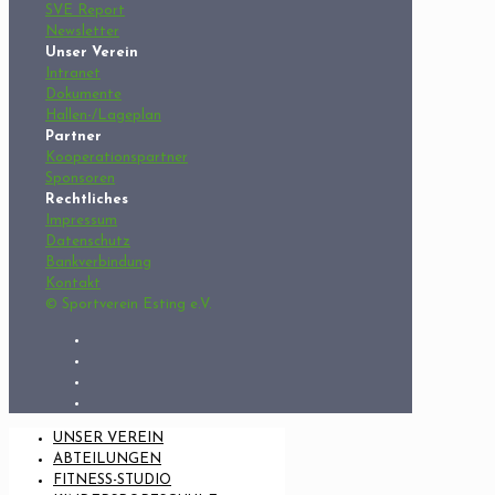
SVE Report
Newsletter
Unser Verein
Intranet
Dokumente
Hallen-/Lageplan
Partner
Kooperationspartner
Sponsoren
Rechtliches
Impressum
Datenschutz
Bankverbindung
Kontakt
© Sportverein Esting e.V.
UNSER VEREIN
ABTEILUNGEN
FITNESS-STUDIO