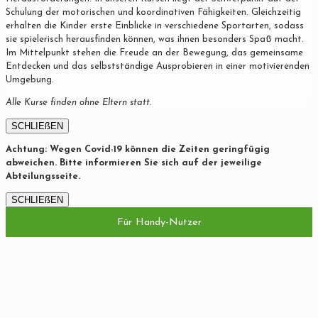
Schulung der motorischen und koordinativen Fähigkeiten. Gleichzeitig
erhalten die Kinder erste Einblicke in verschiedene Sportarten, sodass
sie spielerisch herausfinden können, was ihnen besonders Spaß macht.
Im Mittelpunkt stehen die Freude an der Bewegung, das gemeinsame
Entdecken und das selbstständige Ausprobieren in einer motivierenden
Umgebung.
Alle Kurse finden ohne Eltern statt.
SCHLIEßEN
Achtung: Wegen Covid-19 können die Zeiten geringfügig
abweichen. Bitte informieren Sie sich auf der jeweilige
Abteilungsseite.
SCHLIEßEN
Für Handy-Nutzer