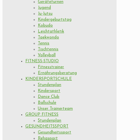
Geräteturnen
Jugend
Ju-Jutsu
Kindergeburtstag
Kobudo
Leichtathletik
Taekwondo
Tennis
Tischtennis
Volleyball
FITNESS-STUDIO
Fitnesstrainer
Ernährungsberatung
KINDERSPORTSCHULE
Stundenplan
Kindersport
Dance Club
Ballschule
Unser Trainerteam
GROUP FITNESS
Stundenplan
GESUNDHEITSSPORT
Gesundheitssport
Rehasport