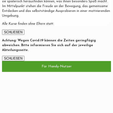
sie spielerisch herausfinden können, was ihnen besonders Spaß macht.
Im Mittelpunkt stehen die Freude an der Bewegung, das gemeinsame
Entdecken und das selbstständige Ausprobieren in einer motivierenden
Umgebung.
Alle Kurse finden ohne Eltern statt.
SCHLIEßEN
Achtung: Wegen Covid-19 können die Zeiten geringfügig
abweichen. Bitte informieren Sie sich auf der jeweilige
Abteilungsseite.
SCHLIEßEN
Für Handy-Nutzer