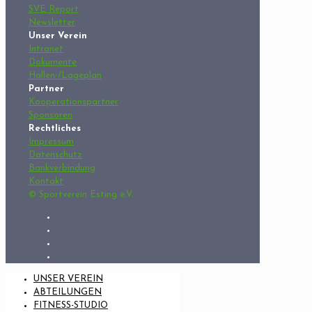
SVE Report
Newsletter
Unser Verein
Intranet
Dokumente
Hallen-/Lageplan
Partner
Kooperationspartner
Sponsoren
Rechtliches
Impressum
Datenschutz
Bankverbindung
Kontakt
© Sportverein Esting e.V.
UNSER VEREIN
ABTEILUNGEN
FITNESS-STUDIO