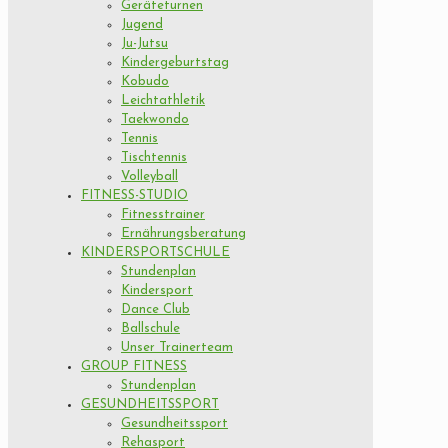
Geräteturnen
Jugend
Ju-Jutsu
Kindergeburtstag
Kobudo
Leichtathletik
Taekwondo
Tennis
Tischtennis
Volleyball
FITNESS-STUDIO
Fitnesstrainer
Ernährungsberatung
KINDERSPORTSCHULE
Stundenplan
Kindersport
Dance Club
Ballschule
Unser Trainerteam
GROUP FITNESS
Stundenplan
GESUNDHEITSSPORT
Gesundheitssport
Rehasport