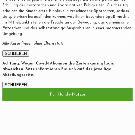
Schulung der motorischen und koordinativen Fähigkeiten. Gleichzeitig
erhalten die Kinder erste Einblicke in verschiedene Sportarten, sodass
sie spielerisch herausfinden können, was ihnen besonders Spaß macht.
Im Mittelpunkt stehen die Freude an der Bewegung, das gemeinsame
Entdecken und das selbstständige Ausprobieren in einer motivierenden
Umgebung.
Alle Kurse finden ohne Eltern statt.
SCHLIEßEN
Achtung: Wegen Covid-19 können die Zeiten geringfügig
abweichen. Bitte informieren Sie sich auf der jeweilige
Abteilungsseite.
SCHLIEßEN
Für Handy-Nutzer