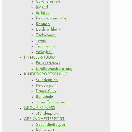
Geräteturnen
Jugend
Ju-Jutsu
Kindergeburtstag
Kobudo
Leichtathletik
Taekwondo
Tennis
Tischtennis
Volleyball
FITNESS-STUDIO
Fitnesstrainer
Ernährungsberatung
KINDERSPORTSCHULE
Stundenplan
Kindersport
Dance Club
Ballschule
Unser Trainerteam
GROUP FITNESS
Stundenplan
GESUNDHEITSSPORT
Gesundheitssport
Rehasport