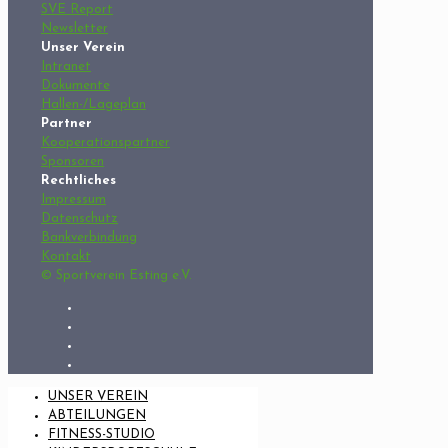
SVE Report
Newsletter
Unser Verein
Intranet
Dokumente
Hallen-/Lageplan
Partner
Kooperationspartner
Sponsoren
Rechtliches
Impressum
Datenschutz
Bankverbindung
Kontakt
© Sportverein Esting e.V.
UNSER VEREIN
ABTEILUNGEN
FITNESS-STUDIO