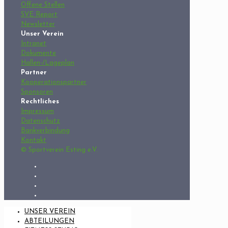
Offene Stellen
SVE Report
Newsletter
Unser Verein
Intranet
Dokumente
Hallen-/Lageplan
Partner
Kooperationspartner
Sponsoren
Rechtliches
Impressum
Datenschutz
Bankverbindung
Kontakt
© Sportverein Esting e.V.
UNSER VEREIN
ABTEILUNGEN