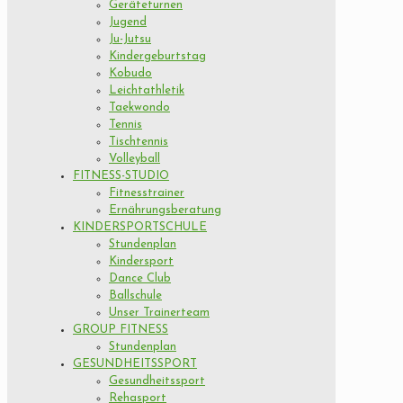
Geräteturnen
Jugend
Ju-Jutsu
Kindergeburtstag
Kobudo
Leichtathletik
Taekwondo
Tennis
Tischtennis
Volleyball
FITNESS-STUDIO
Fitnesstrainer
Ernährungsberatung
KINDERSPORTSCHULE
Stundenplan
Kindersport
Dance Club
Ballschule
Unser Trainerteam
GROUP FITNESS
Stundenplan
GESUNDHEITSSPORT
Gesundheitssport
Rehasport