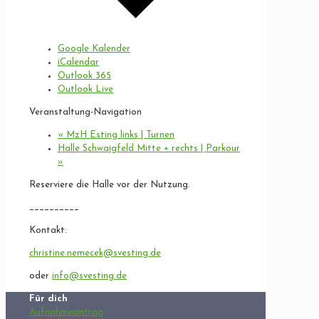
Google Kalender
iCalendar
Outlook 365
Outlook Live
Veranstaltung-Navigation
«
MzH Esting links | Turnen
Halle Schwaigfeld Mitte + rechts | Parkour
»
Reserviere die Halle vor der Nutzung.
__________
Kontakt:
christine.nemecek@svesting.de
oder
info@svesting.de
Für dich
Aufnahmeantrag