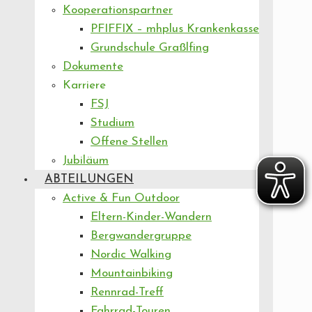
Kooperationspartner
PFIFFIX – mhplus Krankenkasse
Grundschule Graßlfing
Dokumente
Karriere
FSJ
Studium
Offene Stellen
Jubiläum
ABTEILUNGEN
Active & Fun Outdoor
Eltern-Kinder-Wandern
Bergwandergruppe
Nordic Walking
Mountainbiking
Rennrad-Treff
Fahrrad-Touren