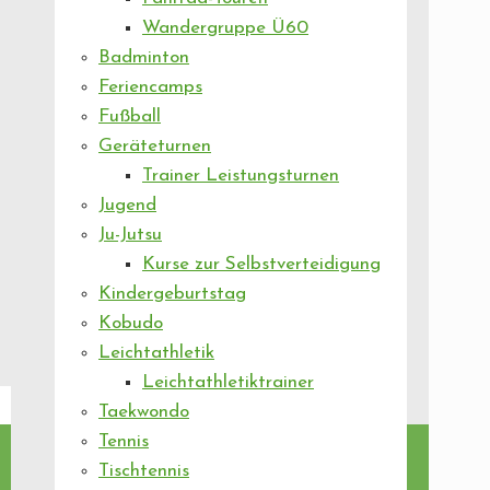
Wandergruppe Ü60
Badminton
Feriencamps
Fußball
Geräteturnen
Trainer Leistungsturnen
Jugend
Ju-Jutsu
Kurse zur Selbstverteidigung
Kindergeburtstag
Kobudo
Leichtathletik
Leichtathletiktrainer
Taekwondo
Tennis
Tischtennis