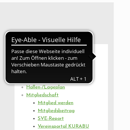
UNSER VEREIN
Mitgliederversammlung
Artikel
Vorstand
Geschäftsstelle
Vereinsentwicklung
Hallen-/Lageplan
Mitgliedschaft
Mitglied werden
Mitgliedsbeitrag
SVE-Report
Vereinsportal KURABU