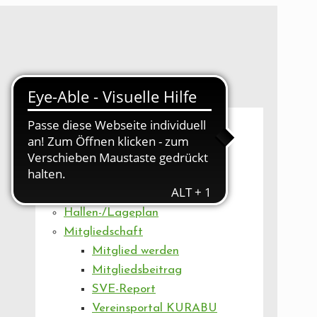
UNSER VEREIN
Mitgliederversammlung
Artikel
Vorstand
Geschäftsstelle
Vereinsentwicklung
Hallen-/Lageplan
Mitgliedschaft
Mitglied werden
Mitgliedsbeitrag
SVE-Report
Vereinsportal KURABU