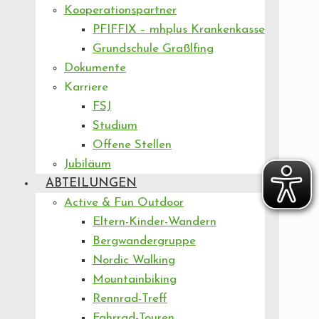
Kooperationspartner
PFIFFIX – mhplus Krankenkasse
Grundschule Graßlfing
Dokumente
Karriere
FSJ
Studium
Offene Stellen
Jubiläum
ABTEILUNGEN
Active & Fun Outdoor
Eltern-Kinder-Wandern
Bergwandergruppe
Nordic Walking
Mountainbiking
Rennrad-Treff
Fahrrad-Touren