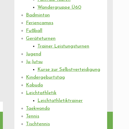
Wandergruppe Ü60
Badminton
Feriencamps
Fußball
Geräteturnen
Trainer Leistungsturnen
Jugend
Ju-Jutsu
Kurse zur Selbstverteidigung
Kindergeburtstag
Kobudo
Leichtathletik
Leichtathletiktrainer
Taekwondo
Tennis
Tischtennis