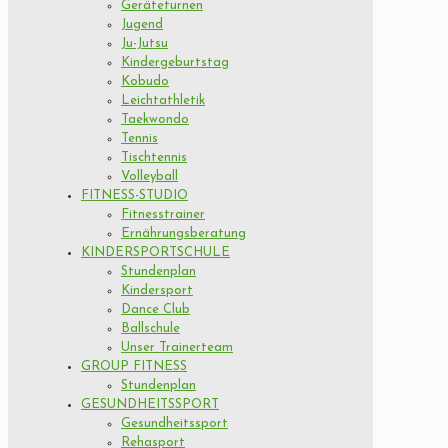
Geräteturnen
Jugend
Ju-Jutsu
Kindergeburtstag
Kobudo
Leichtathletik
Taekwondo
Tennis
Tischtennis
Volleyball
FITNESS-STUDIO
Fitnesstrainer
Ernährungsberatung
KINDERSPORTSCHULE
Stundenplan
Kindersport
Dance Club
Ballschule
Unser Trainerteam
GROUP FITNESS
Stundenplan
GESUNDHEITSSPORT
Gesundheitssport
Rehasport