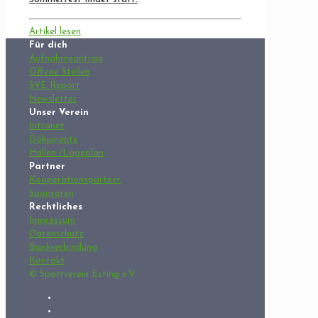
Artikel lesen
Für dich
Aufnahmeantrag
Offene Stellen
SVE Report
Newsletter
Unser Verein
Intranet
Dokumente
Hallen-/Lageplan
Partner
Kooperationspartner
Sponsoren
Rechtliches
Impressum
Datenschutz
Bankverbindung
Kontakt
© Sportverein Esting e.V.