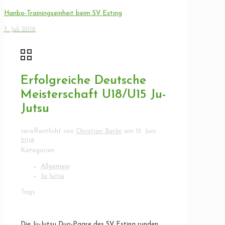
Hanbo-Trainingseinheit beim SV Esting
7. Juli 2018
Erfolgreiche Deutsche
Meisterschaft U18/U15 Ju-
Jutsu
veröffentlicht von
Christian Berlin
am
15. Juni
2018
Kategorien
Allgemein
Ju-Jutsu
Tags
Die Ju-Jutsu Duo-Paare des SV Esting runden