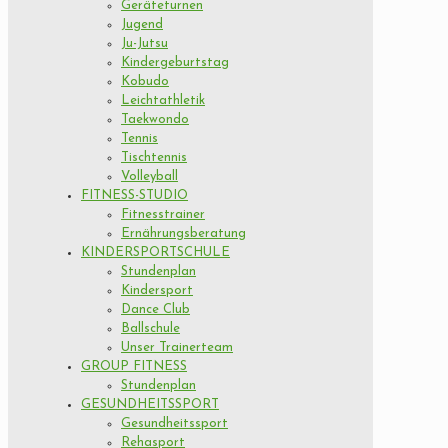
Geräteturnen
Jugend
Ju-Jutsu
Kindergeburtstag
Kobudo
Leichtathletik
Taekwondo
Tennis
Tischtennis
Volleyball
FITNESS-STUDIO
Fitnesstrainer
Ernährungsberatung
KINDERSPORTSCHULE
Stundenplan
Kindersport
Dance Club
Ballschule
Unser Trainerteam
GROUP FITNESS
Stundenplan
GESUNDHEITSSPORT
Gesundheitssport
Rehasport