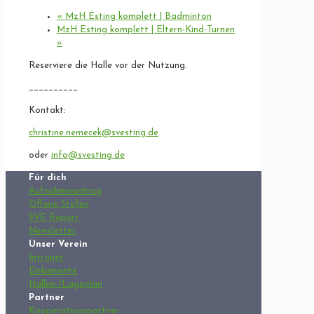
«
MzH Esting komplett | Badminton
MzH Esting komplett | Eltern-Kind-Turnen
»
Reserviere die Halle vor der Nutzung.
__________
Kontakt:
christine.nemecek@svesting.de
oder
info@svesting.de
Für dich
Aufnahmeantrag
Offene Stellen
SVE Report
Newsletter
Unser Verein
Intranet
Dokumente
Hallen-/Lageplan
Partner
Kooperationspartner