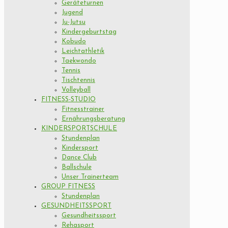
Geräteturnen
Jugend
Ju-Jutsu
Kindergeburtstag
Kobudo
Leichtathletik
Taekwondo
Tennis
Tischtennis
Volleyball
FITNESS-STUDIO
Fitnesstrainer
Ernährungsberatung
KINDERSPORTSCHULE
Stundenplan
Kindersport
Dance Club
Ballschule
Unser Trainerteam
GROUP FITNESS
Stundenplan
GESUNDHEITSSPORT
Gesundheitssport
Rehasport