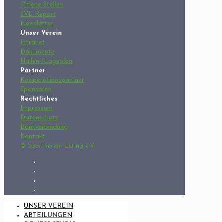
Offene Stellen
SVE Report
Newsletter
Unser Verein
Intranet
Dokumente
Hallen-/Lageplan
Partner
Kooperationspartner
Sponsoren
Rechtliches
Impressum
Datenschutz
Bankverbindung
Kontakt
© Sportverein Esting e.V.
UNSER VEREIN
ABTEILUNGEN