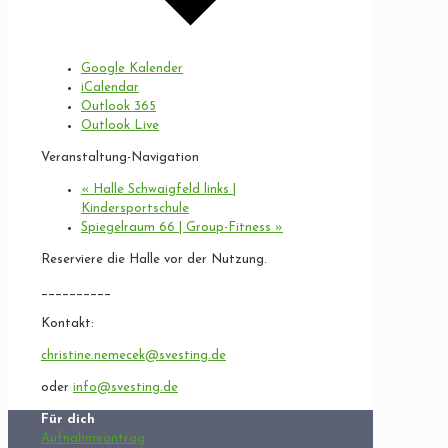
Google Kalender
iCalendar
Outlook 365
Outlook Live
Veranstaltung-Navigation
«
Halle Schwaigfeld links |
Kindersportschule
Spiegelraum 66 | Group-Fitness
»
Reserviere die Halle vor der Nutzung.
__________
Kontakt:
christine.nemecek@svesting.de
oder
info@svesting.de
Für dich
Aufnahmeantrag