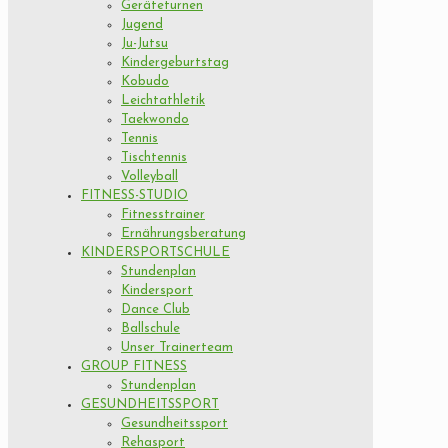
Geräteturnen
Jugend
Ju-Jutsu
Kindergeburtstag
Kobudo
Leichtathletik
Taekwondo
Tennis
Tischtennis
Volleyball
FITNESS-STUDIO
Fitnesstrainer
Ernährungsberatung
KINDERSPORTSCHULE
Stundenplan
Kindersport
Dance Club
Ballschule
Unser Trainerteam
GROUP FITNESS
Stundenplan
GESUNDHEITSSPORT
Gesundheitssport
Rehasport