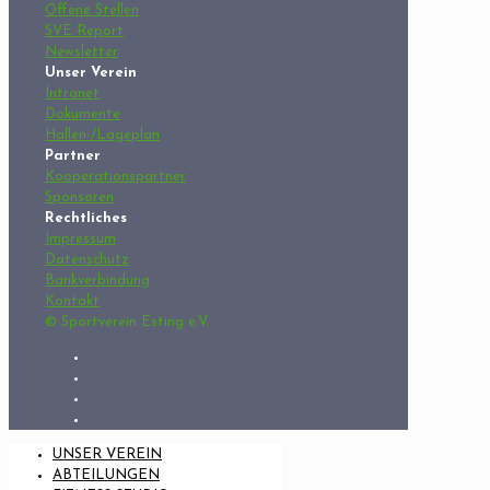
Offene Stellen
SVE Report
Newsletter
Unser Verein
Intranet
Dokumente
Hallen-/Lageplan
Partner
Kooperationspartner
Sponsoren
Rechtliches
Impressum
Datenschutz
Bankverbindung
Kontakt
© Sportverein Esting e.V.
UNSER VEREIN
ABTEILUNGEN