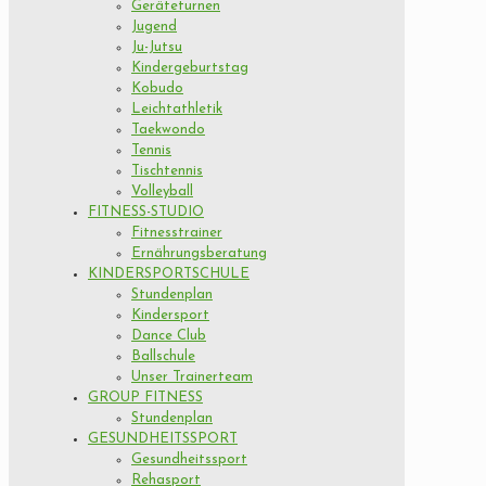
Geräteturnen
Jugend
Ju-Jutsu
Kindergeburtstag
Kobudo
Leichtathletik
Taekwondo
Tennis
Tischtennis
Volleyball
FITNESS-STUDIO
Fitnesstrainer
Ernährungsberatung
KINDERSPORTSCHULE
Stundenplan
Kindersport
Dance Club
Ballschule
Unser Trainerteam
GROUP FITNESS
Stundenplan
GESUNDHEITSSPORT
Gesundheitssport
Rehasport