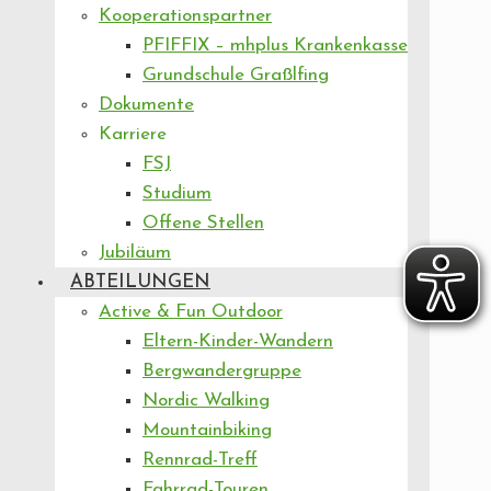
Kooperationspartner
PFIFFIX – mhplus Krankenkasse
Grundschule Graßlfing
Dokumente
Karriere
FSJ
Studium
Offene Stellen
Jubiläum
ABTEILUNGEN
Active & Fun Outdoor
Eltern-Kinder-Wandern
Bergwandergruppe
Nordic Walking
Mountainbiking
Rennrad-Treff
Fahrrad-Touren