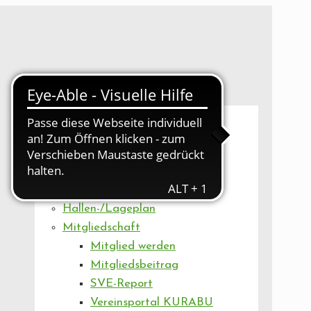
UNSER VEREIN
Mitgliederversammlung
Artikel
Vorstand
Geschäftsstelle
Vereinsentwicklung
Hallen-/Lageplan
Mitgliedschaft
Mitglied werden
Mitgliedsbeitrag
SVE-Report
Vereinsportal KURABU