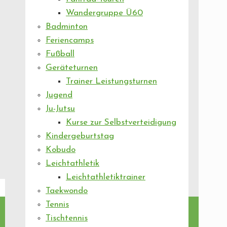
Wandergruppe Ü60
Badminton
Feriencamps
Fußball
Geräteturnen
Trainer Leistungsturnen
Jugend
Ju-Jutsu
Kurse zur Selbstverteidigung
Kindergeburtstag
Kobudo
Leichtathletik
Leichtathletiktrainer
Taekwondo
Tennis
Tischtennis