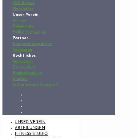
SVE Report
Newsletter
Unser Verein
Intranet
Dokumente
Hallen-/Lageplan
Partner
Kooperationspartner
Sponsoren
Rechtliches
Impressum
Datenschutz
Bankverbindung
Kontakt
© Sportverein Esting e.V.
UNSER VEREIN
ABTEILUNGEN
FITNESS-STUDIO