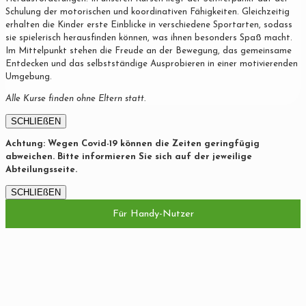
Schulung der motorischen und koordinativen Fähigkeiten. Gleichzeitig
erhalten die Kinder erste Einblicke in verschiedene Sportarten, sodass
sie spielerisch herausfinden können, was ihnen besonders Spaß macht.
Im Mittelpunkt stehen die Freude an der Bewegung, das gemeinsame
Entdecken und das selbstständige Ausprobieren in einer motivierenden
Umgebung.
Alle Kurse finden ohne Eltern statt.
SCHLIEßEN
Achtung: Wegen Covid-19 können die Zeiten geringfügig
abweichen. Bitte informieren Sie sich auf der jeweilige
Abteilungsseite.
SCHLIEßEN
Für Handy-Nutzer