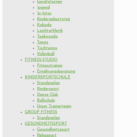
Geräteturnen
Jugend
Ju-Jutsu
Kindergeburtstag
Kobudo
Leichtathletik
Taekwondo
Tennis
Tischtennis
Volleyball
FITNESS-STUDIO
Fitnesstrainer
Ernährungsberatung
KINDERSPORTSCHULE
Stundenplan
Kindersport
Dance Club
Ballschule
Unser Trainerteam
GROUP FITNESS
Stundenplan
GESUNDHEITSSPORT
Gesundheitssport
Rehasport