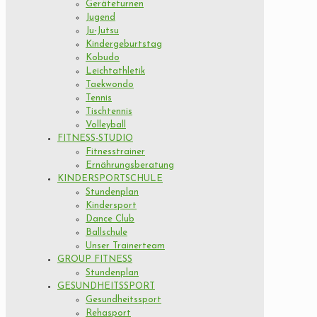
Geräteturnen
Jugend
Ju-Jutsu
Kindergeburtstag
Kobudo
Leichtathletik
Taekwondo
Tennis
Tischtennis
Volleyball
FITNESS-STUDIO
Fitnesstrainer
Ernährungsberatung
KINDERSPORTSCHULE
Stundenplan
Kindersport
Dance Club
Ballschule
Unser Trainerteam
GROUP FITNESS
Stundenplan
GESUNDHEITSSPORT
Gesundheitssport
Rehasport