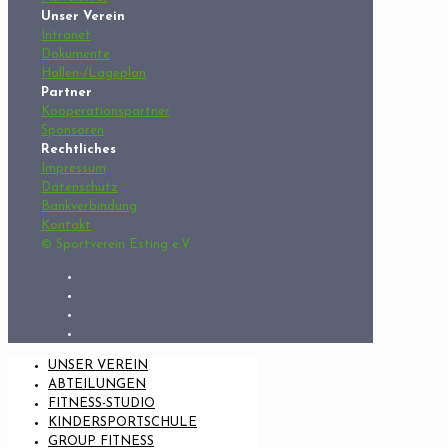
Unser Verein
Intranet
Dokumente
Hallen-/Lageplan
Partner
Kooperationspartner
Sponsoren
Rechtliches
Impressum
Datenschutz
Bankverbindung
Kontakt
© Sportverein Esting e.V.
UNSER VEREIN
ABTEILUNGEN
FITNESS-STUDIO
KINDERSPORTSCHULE
GROUP FITNESS