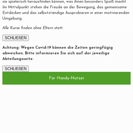
sie spielerisch herausfinden können, was ihnen besonders Spaß macht.
Im Mittelpunkt stehen die Freude an der Bewegung, das gemeinsame
Entdecken und das selbstständige Ausprobieren in einer motivierenden
Umgebung.
Alle Kurse finden ohne Eltern statt.
SCHLIEßEN
Achtung: Wegen Covid-19 können die Zeiten geringfügig
abweichen. Bitte informieren Sie sich auf der jeweilige
Abteilungsseite.
SCHLIEßEN
Für Handy-Nutzer