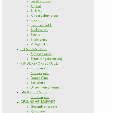
Geräteturnen
Jugend
Ju-Jutsu
Kindergeburtstag
Kobudo
Leichtathletik
Taekwondo
Tennis
Tischtennis
Volleyball
FITNESS-STUDIO
Fitnesstrainer
Ernährungsberatung
KINDERSPORTSCHULE
Stundenplan
Kindersport
Dance Club
Ballschule
Unser Trainerteam
GROUP FITNESS
Stundenplan
GESUNDHEITSSPORT
Gesundheitssport
Rehasport