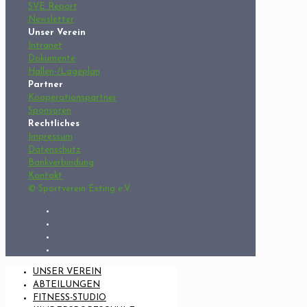
SVE Report
Newsletter
Unser Verein
Intranet
Dokumente
Hallen-/Lageplan
Partner
Kooperationspartner
Sponsoren
Rechtliches
Impressum
Datenschutz
Bankverbindung
Kontakt
© Sportverein Esting e.V.
UNSER VEREIN
ABTEILUNGEN
FITNESS-STUDIO