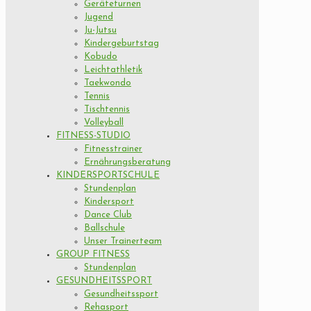
Geräteturnen
Jugend
Ju-Jutsu
Kindergeburtstag
Kobudo
Leichtathletik
Taekwondo
Tennis
Tischtennis
Volleyball
FITNESS-STUDIO
Fitnesstrainer
Ernährungsberatung
KINDERSPORTSCHULE
Stundenplan
Kindersport
Dance Club
Ballschule
Unser Trainerteam
GROUP FITNESS
Stundenplan
GESUNDHEITSSPORT
Gesundheitssport
Rehasport