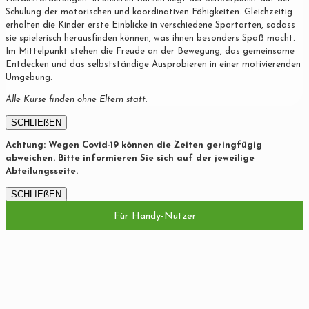
Schulung der motorischen und koordinativen Fähigkeiten. Gleichzeitig
erhalten die Kinder erste Einblicke in verschiedene Sportarten, sodass
sie spielerisch herausfinden können, was ihnen besonders Spaß macht.
Im Mittelpunkt stehen die Freude an der Bewegung, das gemeinsame
Entdecken und das selbstständige Ausprobieren in einer motivierenden
Umgebung.
Alle Kurse finden ohne Eltern statt.
SCHLIEßEN
Achtung: Wegen Covid-19 können die Zeiten geringfügig
abweichen. Bitte informieren Sie sich auf der jeweilige
Abteilungsseite.
SCHLIEßEN
Für Handy-Nutzer