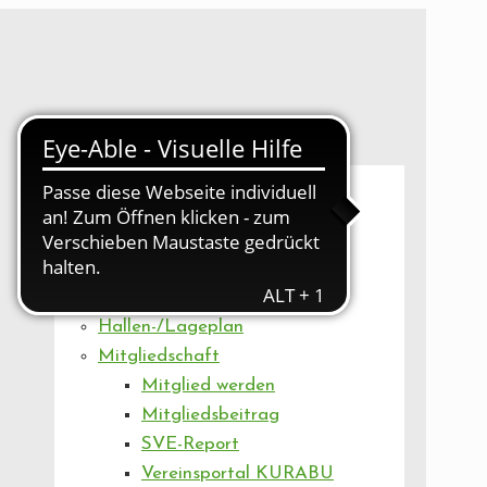
UNSER VEREIN
Mitgliederversammlung
Artikel
Vorstand
Geschäftsstelle
Vereinsentwicklung
Hallen-/Lageplan
Mitgliedschaft
Mitglied werden
Mitgliedsbeitrag
SVE-Report
Vereinsportal KURABU