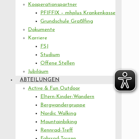
Kooperationspartner
PFIFFIX – mhplus Krankenkasse
Grundschule Graßlfing
Dokumente
Karriere
FSJ
Studium
Offene Stellen
Jubiläum
ABTEILUNGEN
Active & Fun Outdoor
Eltern-Kinder-Wandern
Bergwandergruppe
Nordic Walking
Mountainbiking
Rennrad-Treff
Fahrrad-Touren