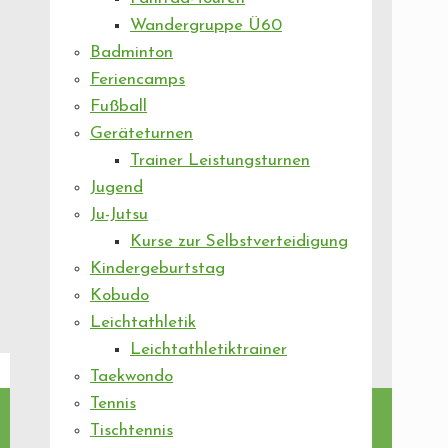
Wandergruppe Ü60
Badminton
Feriencamps
Fußball
Geräteturnen
Trainer Leistungsturnen
Jugend
Ju-Jutsu
Kurse zur Selbstverteidigung
Kindergeburtstag
Kobudo
Leichtathletik
Leichtathletiktrainer
Taekwondo
Tennis
Tischtennis