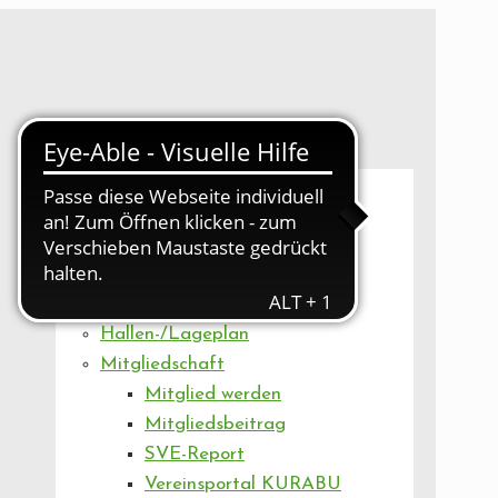
UNSER VEREIN
Mitgliederversammlung
Artikel
Vorstand
Geschäftsstelle
Vereinsentwicklung
Hallen-/Lageplan
Mitgliedschaft
Mitglied werden
Mitgliedsbeitrag
SVE-Report
Vereinsportal KURABU