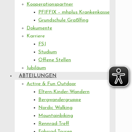
Kooperationspartner
PFIFFIX – mhplus Krankenkasse
Grundschule Graßlfing
Dokumente
Karriere
FSJ
Studium
Offene Stellen
Jubiläum
ABTEILUNGEN
Active & Fun Outdoor
Eltern-Kinder-Wandern
Bergwandergruppe
Nordic Walking
Mountainbiking
Rennrad-Treff
Fahrrad-Touren